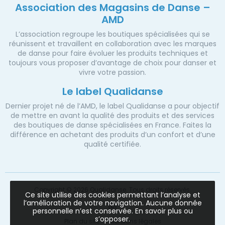
Association des Magasins de Danse –
AMD
L’association regroupe les boutiques spécialisées qui se
réunissent et travaillent en collaboration avec les marques
de danse pour faire évoluer les produits techniques et
toujours vous proposer d’avantage de choix pour danser et
vivre votre passion.
Le label Qualidanse
Dernier projet né de l’AMD, le label Qualidanse a pour objectif
de mettre en avant la qualité des produits et des services
des boutiques de danse spécialisées en France. Faites la
différence en achetant des produits d’un confort et d’une
qualité certifiée.
Copyright © 2026 Qualidanse. Tous droits réservés.
Ce site utilise des cookies permettant l’analyse et
l’amélioration de votre navigation. Aucune donnée
personnelle n’est conservée.
En savoir plus ou
s’opposer
.
Plan du site
Mentions légales
Instagram