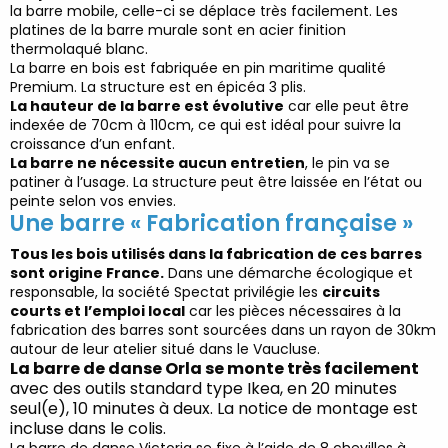
la barre mobile, celle-ci
se déplace très facilement. Les
platines de la barre murale sont en acier
finition
thermolaqué blanc.
La barre en bois est fabriquée en pin maritime qualité
Premium. La structure est
en épicéa 3 plis.
La hauteur de la barre est
évolutive
car elle peut être
indexée de 70cm à
110cm, ce qui est idéal pour suivre la
croissance d’un enfant.
La barre ne nécessite aucun entretien
, le pin va se
patiner à l’usage. La structure
peut être laissée en l’état ou
peinte selon vos envies.
Une barre « Fabrication française »
Tous les bois utilisés dans la fabrication de ces barres
sont
origine France
.
Dans
une démarche écologique et
responsable, la société Spectat privilégie les
circuits
courts
et l’
emploi local
car les pièces nécessaires à la
fabrication des
barres sont sourcées dans un rayon de 30km
autour de leur atelier situé dans le
Vaucluse.
La barre de danse Orla se m
onte très facilement
avec des outils standard type
Ikea, en 20 minutes
seul(e), 10 minutes à deux. La notice de montage est
incluse
dans le colis.
La barre de danse Victoria
se fixe à l’aide de
8 chevilles à