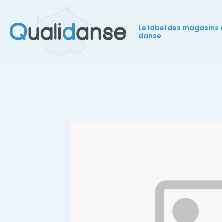
Le label des magasins 
danse