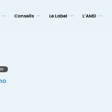
Conseils
Le Label
L’AMD
023
no