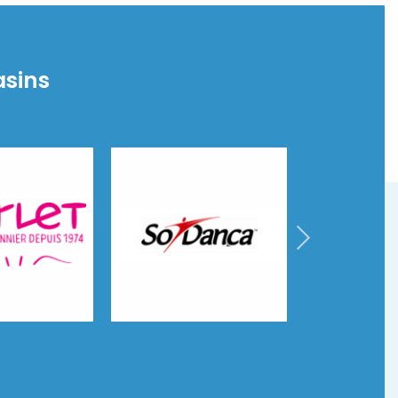
sins
So Danca
Rosso Latino