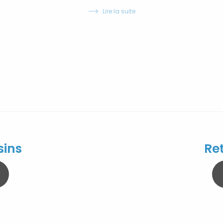
Lire la suite
sins
Re