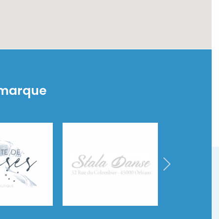
 marque
Stala'Danse
nses
Flashdance