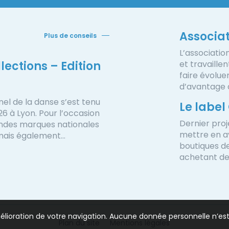
Associa
Plus de conseils
L’associatio
lections – Edition
et travaille
faire évolue
d’avantage d
nel de la danse s’est tenu
Le label
026 à Lyon. Pour l’occasion
Dernier proj
andes marques nationales
mettre en av
 mais également…
boutiques de
achetant des
amélioration de votre navigation. Aucune donnée personnelle n’es
Plan du site
Mentions légales