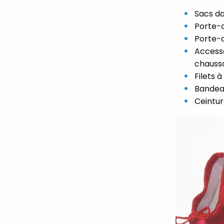
Sacs da
Porte-c
Porte-c
Accesso
chauss
Filets 
Bandea
Ceintu