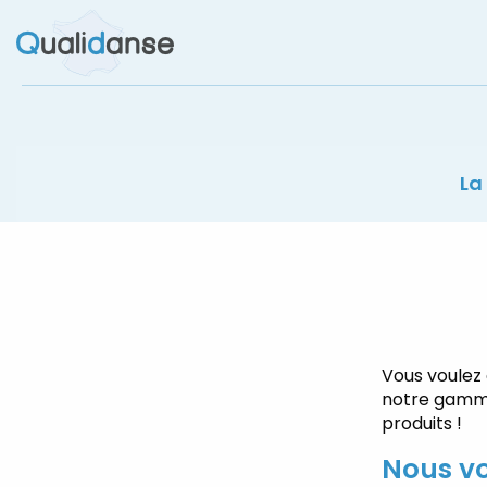
Le label des magasins de danse
La
Vous voule
notre gamme
produits !
Nous vo