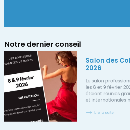
Notre dernier conseil
Salon des Col
2026
Le salon profession
les 8 et 9 février 2
étaient réunies gr
et internationales
Lire la suite