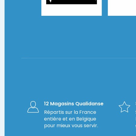
Coppelia
ubagne
Biarritz Danse
12 Magasins Qualidanse
Répartis sur la France
entière et en Belgique
pour mieux vous servir.