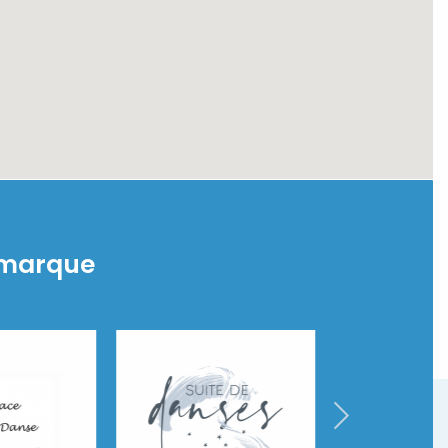
 marque
Stala'Danse