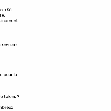
ssic
Só
se,
rainement
 requiert
 pour la
de talons
?
ombreux