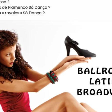
nse ?
s de Flamenco
Só Dança
?
 « royales »
Só
Dança
?