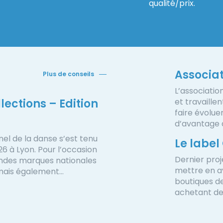
qualité/prix.
Associa
Plus de conseils
L’associatio
lections – Edition
et travaille
faire évolue
d’avantage d
nel de la danse s’est tenu
Le label
026 à Lyon. Pour l’occasion
Dernier proj
andes marques nationales
mettre en av
 mais également…
boutiques de
achetant des