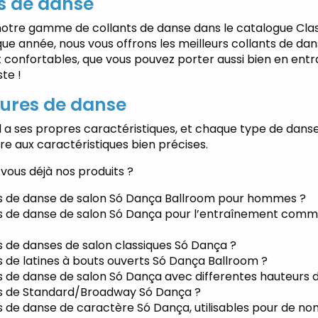
s de danse
otre gamme de collants de danse dans le catalogue Cla
e année, nous vous offrons les meilleurs collants de dan
t confortables, que vous pouvez porter aussi bien en ent
ste !
ures de danse
 a ses propres caractéristiques, et chaque type de danse
e aux caractéristiques bien précises.
vous déjà nos produits ?
s de danse de salon
Só
Dança Ballroom pour hommes ?
s de danse de salon
Só
Dança pour l’entraînement comme
 de danses de salon classiques
Só
Dança ?
 de latines à bouts ouverts
Só
Dança Ballroom ?
s de danse de salon
Só Dança avec differentes hauteurs 
es de Standard/Broadway
Só
Dança ?
s de danse de caractère
Só
Dança, utilisables pour de n