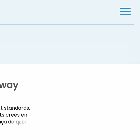
Menu
dway
et standards,
ts créés en
ça de quoi