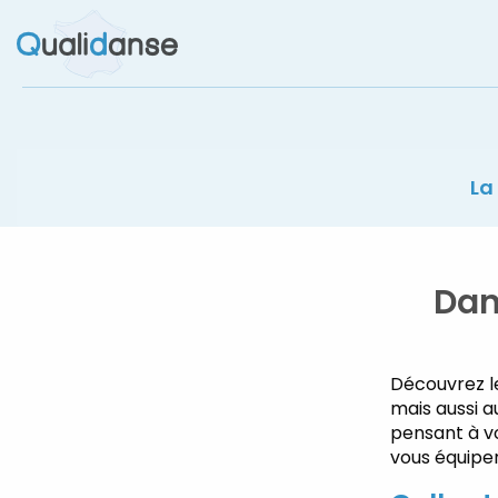
Le label des magasins de danse
La
Dan
Découvrez l
mais aussi a
pensant à vo
vous équiper