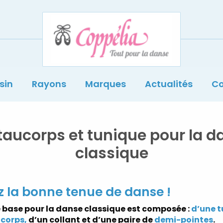
Coppelia
sin
Rayons
Marques
Actualités
Co
taucorps et tunique pour la d
classique
 la bonne tenue de danse !
 base pour la danse classique est composée :
d’une t
ucorps,
d’un collant et d’une paire de
demi-pointes
.