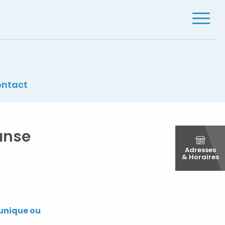
Menu
ntact
anse
Adresses
& Horaires
Fermer
unique ou