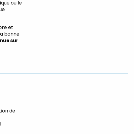
ique ou le
ue
bre et
 la bonne
enue sur
tion de
!