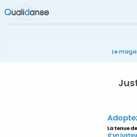
Le label des magasins de danse
Le maga
Jus
Adoptez
La tenue de
d’un justa