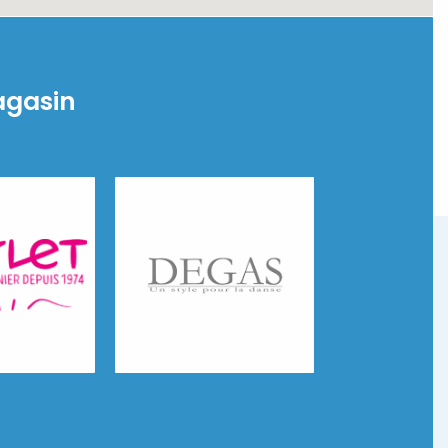
agasin
Degas