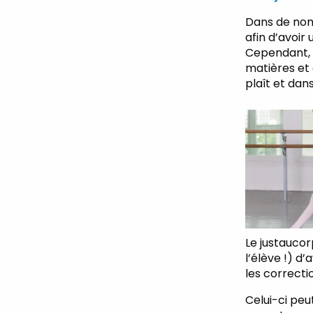
Dans de nom
afin d’avoi
Cependant, i
matières et d
plaît et dan
Le justaucor
l’élève !) d
les correcti
Celui-ci peu