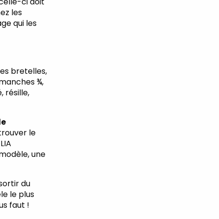
elle-ci doit
ez les
ge qui les
es bretelles,
 manches ¾,
 résille,
de
trouver le
LIA
 modèle, une
sortir du
le le plus
s faut !