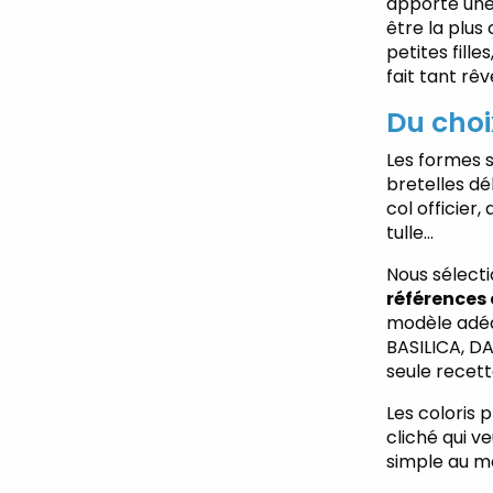
apporte une
être la plus
petites fill
fait tant rê
Du choix
Les formes so
bretelles d
col officier,
tulle…
Nous sélect
références 
modèle adéq
BASILICA, D
seule recette
Les coloris 
cliché qui v
simple au mo