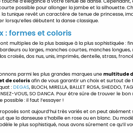
 touche d’élégance à votre tenue de danse. Cependant, c
 courte possible pour allonger la jambe et la silhouette. Ch
es, la tunique revêt un caractère de tenue de princesse, ima
ver lorsqu’elles débutent la danse classique.
 : formes et coloris
nt multiples de la plus basique à la plus sophistiquée : fin
ébardeurs ou larges, manches courtes, manches longues,
 dos croisés, dos nus, unis, imprimés, dentelle, strass, froncé,
ionnons parmi les plus grandes marques une
multitude 
et de coloris
afin de vous garantir un choix et surtout de 
uat :
DEGAS
, BLOCH, MIRELLA, BALLET ROSA, SHEDDO, TAG
ANSEZ-VOUS, SO DANCA. Pour être sûre de trouver le bon
 possible : il faut l’essayer !
proposés sont aujourd’hui très variés et on peut aisément 
eut que la danseuse s’habille en rose ou en blanc. Du modè
dèle le plus sophistiqué, nous avons sûrement ce qu’il vou