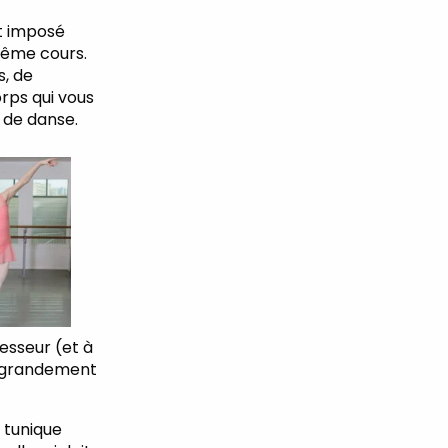
t imposé
même cours.
s, de
orps qui vous
s de danse.
fesseur (et à
te grandement
a tunique