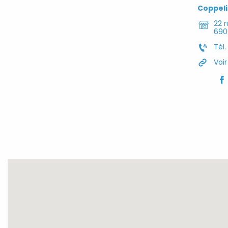
Coppel
22 r
690
Tél.
Voir
Fa